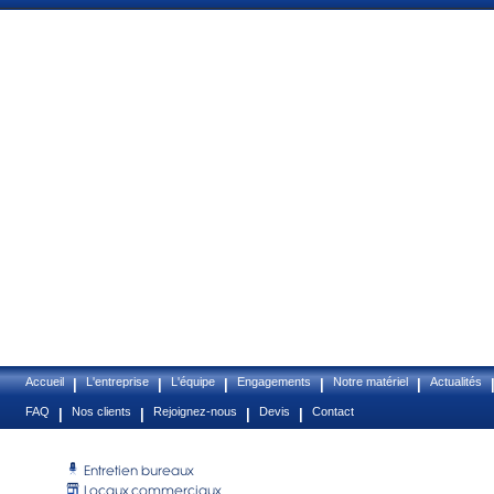
Accueil
L'entreprise
L'équipe
Engagements
Notre matériel
Actualités
|
|
|
|
|
FAQ
Nos clients
Rejoignez-nous
Devis
Contact
|
|
|
|
Entretien
bureaux
Locaux
commerciaux