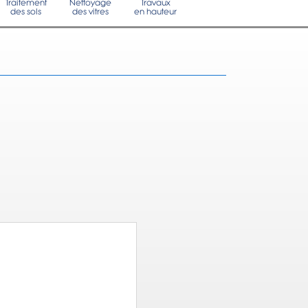
Traitement
Nettoyage
Travaux
des sols
des vitres
en hauteur