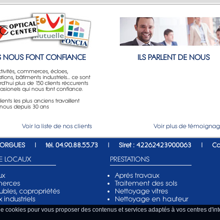
LS NOUS FONT CONFIANCE
ILS PARLENT DE NOUS
ctivités, commerces, écloes,
tions, bâtiments industriels... ce sont
d'hui plus de 150 clients réccurents
asionels qui nous font confiance.
ients les plus anciens travaillent
nous depuis 30 ans
Voir la liste de nos clients
Voir plus de témoigna
 SORGUES
|
tél. 04.90.88.55.73
|
Siret : 42262423900063
|
Co
DE LOCAUX
PRESTATIONS
ux
Aprés travaux
erces
Traitement des sols
bles, copropriétés
Nettoyage vitres
 industriels
Nettoyage en hauteur
 de cookies pour vous proposer des contenus et services adaptés à vos centres d'inté