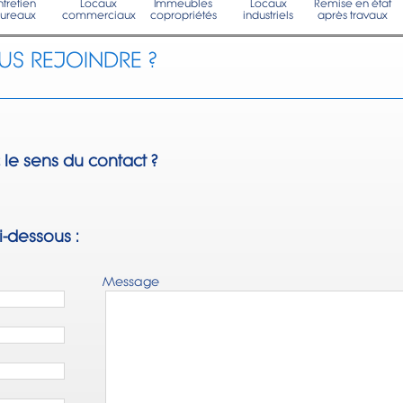
ntretien
Locaux
Immeubles
Locaux
Remise en état
ureaux
commerciaux
copropriétés
industriels
après travaux
S REJOINDRE ?
le sens du contact ?
i-dessous :
Message