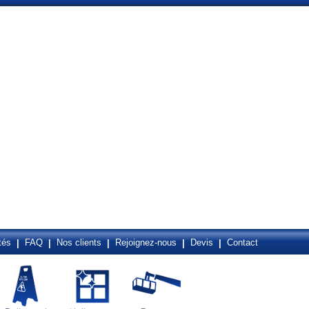
tés
FAQ
Nos clients
Rejoignez-nous
Devis
Contact
|
|
|
|
|