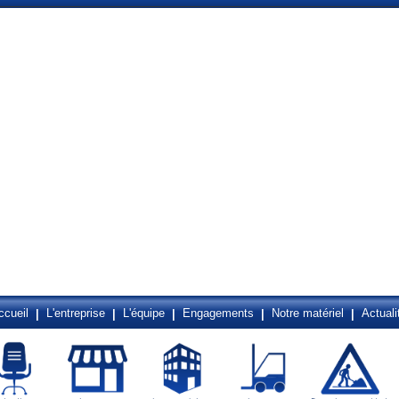
ccueil
L'entreprise
L'équipe
Engagements
Notre matériel
Actuali
|
|
|
|
|