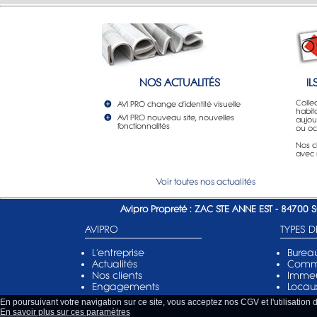
NOS ACTUALITÉS
I
Colle
AVI PRO change d'identité visuelle
habita
AVI PRO nouveau site, nouvelles
aujour
fonctionnalités
ou oc
Nos cl
avec 
Voir toutes nos actualités
Avipro Propreté : ZAC STE ANNE EST - 84700
AVIPRO
TYPES 
L'entreprise
Burea
Actualités
Comm
Nos clients
Immeu
Engagements
Locaux
En poursuivant votre navigation sur ce site, vous acceptez nos CGV et l'utilisation
En savoir plus sur ces paramètres