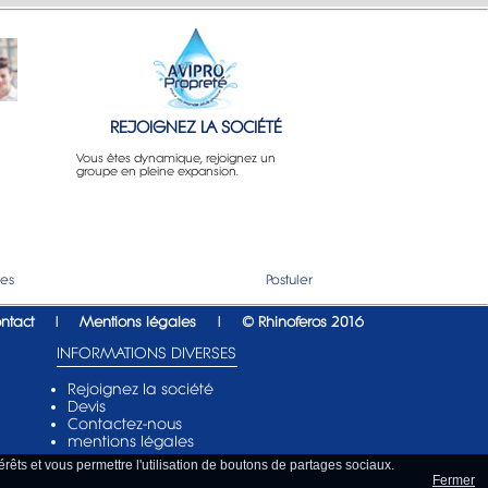
REJOIGNEZ LA SOCIÉTÉ
Vous êtes dynamique, rejoignez un
groupe en pleine expansion.
ges
Postuler
ntact
|
Mentions légales
|
© Rhinoferos 2016
INFORMATIONS DIVERSES
Rejoignez la société
Devis
Contactez-nous
mentions légales
rêts et vous permettre l'utilisation de boutons de partages sociaux.
Fermer